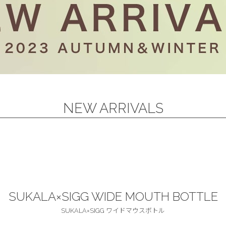
NEW ARRIVALS
SUKALA×SIGG WIDE MOUTH BOTTLE
SUKALA×SIGG ワイドマウスボトル